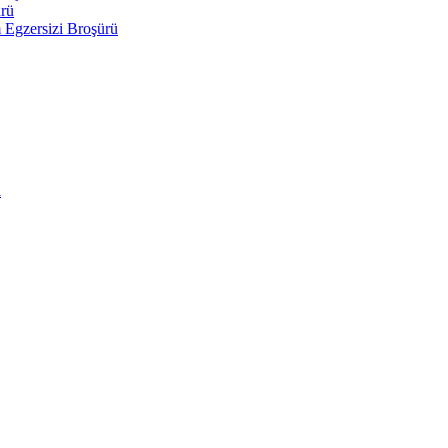
ürü
Egzersizi Broşürü
i