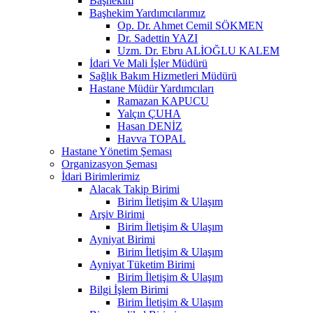
Başhekim
Başhekim Yardımcılarımız
Op. Dr. Ahmet Cemil SÖKMEN
Dr. Sadettin YAZI
Uzm. Dr. Ebru ALİOĞLU KALEM
İdari Ve Mali İşler Müdürü
Sağlık Bakım Hizmetleri Müdürü
Hastane Müdür Yardımcıları
Ramazan KAPUCU​
Yalçın ÇUHA
Hasan DENİZ
Havva TOPAL
Hastane Yönetim Şeması
Organizasyon Şeması
İdari Birimlerimiz
Alacak Takip Birimi
Birim İletişim & Ulaşım
Arşiv Birimi
Birim İletişim & Ulaşım
Ayniyat Birimi
Birim İletişim & Ulaşım
Ayniyat Tüketim Birimi
Birim İletişim & Ulaşım
Bilgi İşlem Birimi
Birim İletişim & Ulaşım