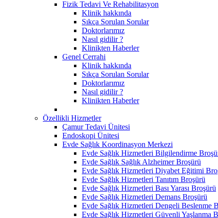
Fizik Tedavi Ve Rehabilitasyon
Klinik hakkında
Sıkça Sorulan Sorular
Doktorlarımız
Nasıl gidilir ?
Klinikten Haberler
Genel Cerrahi
Klinik hakkında
Sıkça Sorulan Sorular
Doktorlarımız
Nasıl gidilir ?
Klinikten Haberler
Özellikli Hizmetler
Çamur Tedavi Ünitesi
Endoskopi Ünitesi
Evde Sağlık Koordinasyon Merkezi
Evde Sağlık Hizmetleri Bilgilendirme Broşü
Evde Sağlık Sağlık Alzheimer Broşürü
Evde Sağlık Hizmetleri Diyabet Eğitimi Bro
Evde Sağlık Hizmetleri Tanıtım Broşürü
Evde Sağlık Hizmetleri Bası Yarası Broşürü
Evde Sağlık Hizmetleri Demans Broşürü
Evde Sağlık Hizmetleri Dengeli Beslenme 
Evde Sağlık Hizmetleri Güvenli Yaşlanma 