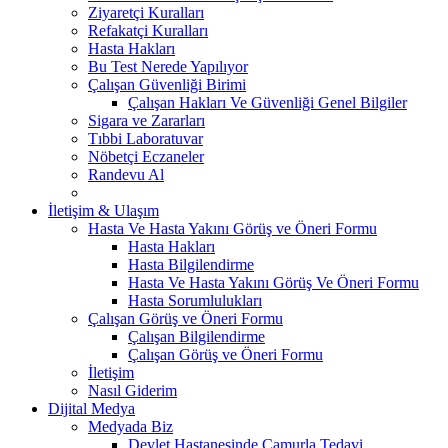
Ziyaretçi Kuralları
Refakatçi Kuralları
Hasta Hakları
Bu Test Nerede Yapılıyor
Çalışan Güvenliği Birimi
Çalışan Hakları Ve Güvenliği Genel Bilgiler
Sigara ve Zararları
Tıbbi Laboratuvar
Nöbetçi Eczaneler
Randevu Al
İletişim & Ulaşım
Hasta Ve Hasta Yakını Görüş ve Öneri Formu
Hasta Hakları
Hasta Bilgilendirme
Hasta Ve Hasta Yakını Görüş Ve Öneri Formu
Hasta Sorumlulukları
Çalışan Görüş ve Öneri Formu
Çalışan Bilgilendirme
Çalışan Görüş ve Öneri Formu
İletişim
Nasıl Giderim
Dijital Medya
Medyada Biz
Devlet Hastanesinde Çamurla Tedavi