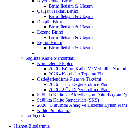
Biyomedikal Birimi
Birim İletişim & Ulaşım
Çalışan Hakları Birimi
Birim İletişim & Ulaşım
Disiplin Birimi
Birim İletişim & Ulaşım
Eczane Birimi
Birim İletişim & Ulaşım
Eğitim Birimi
Birim İletişim & Ulaşım
Sağlıkta Kalite Standartları
Komiteler - Ekipler
2026 - Bölüm Kalite Ve Verimlilik Sorumlul
2026 - Komiteler Toplantı Planı
Özdeğerlendirme Planı ve Takvimi
2026 - 1 Öz Değerlendirme Planı
2026 - 2 Öz Değerlendirme Planı
Sağlıkta Kalite ve Akreditasyon Daire Başkanlığı
Sağlıkta Kalite Standartları (SKS)
2026 - Kurumsal Amaç Ve Hedefler Eylem Planı
Kalite Politikamız
Tarihçemiz
Hizmet Binalarımız