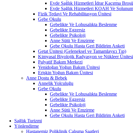
Evde Sağlık Hizmetleri İdrar Kaçırma Broş
Evde Sağlık Hizmetleri KOAH Ve Solunum 
Fizik Tedavi Ve Rehabilitasyon Ünitesi
Gebe Okulu
Gebelikte Ve Lohusalıkta Beslenme
Gebelikte Egzersiz
Gebelikte Psikoloji
Anne Sütü Ve Emzirme
Gebe Okulu Hasta Geri Bildirim Anketi
Getat Ünitesi (Geleneksel ve Tamamlayıcı Tıp)
Kimyasal Biyolojik Radyasyon ve Nükleer Ünites
Palyatif Bakım Merkezi
Yenidoğan Yoğun Bakım Ünitesi
Erişkin Yoğun Bakım Ünitesi
Anne Dostu & Bebek
Annelik Yolculuğu
Gebe Okulu
Gebelikte Ve Lohusalıkta Beslenme
Gebelikte Egzersiz
Gebelikte Psikoloji
Anne Sütü Ve Emzirme
Gebe Okulu Hasta Geri Bildirim Anketi
Sağlık Turizmi
Yönlendirme
Hastanemiz Poliklinik Çalışma Saatleri